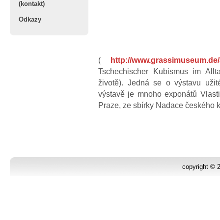
(kontakt)
Odkazy
(
http://www.grassimuseum.de/a
Tschechischer Kubismus im All
životě). Jedná se o výstavu uži
výstavě je mnoho exponátů Vla
Praze, ze sbírky Nadace českého 
copyright ©